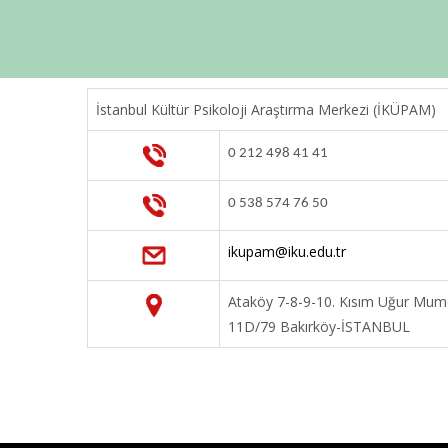
İstanbul Kültür Psikoloji Araştırma Merkezi (İKÜPAM)
0 212 498 41 41
0 538 574 76 50
ikupam@iku.edu.tr
Ataköy 7-8-9-10. Kısım Uğur Mumc
11D/79 Bakırköy-İSTANBUL