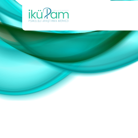
Ana
içeriğe
atla