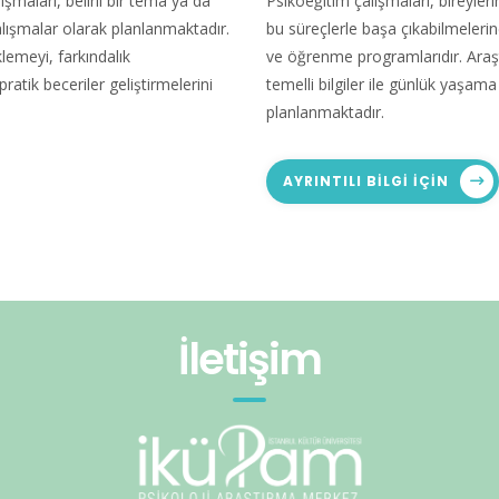
maları, belirli bir tema ya da
Psikoeğitim çalışmaları, bireyleri
çalışmalar olarak planlanmaktadır.
bu süreçlerle başa çıkabilmeleri
klemeyi, farkındalık
ve öğrenme programlarıdır. Araş
atik beceriler geliştirmelerini
temelli bilgiler ile günlük yaşama
planlanmaktadır.
AYRINTILI BILGI IÇIN
İletişim