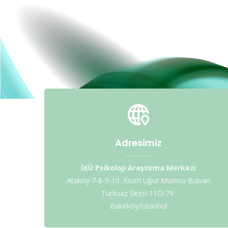
Adresimiz
İKÜ Psikoloji Araştırma Merkezi
Ataköy 7-8-9-10. Kısım Uğur Mumcu Bulvarı
Turkuaz Sitesi 11D/79
Bakırköy/İstanbul