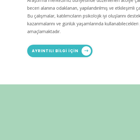
Araştırma merkezimiz bünyesinde düzenlenen atölye çalış
beceri alanına odaklanan, yapılandırılmış ve etkileşimli 
Bu çalışmalar, katılımcıların psikolojik iyi oluşlarını deste
kazanmalarını ve günlük yaşamlarında kullanabilecekleri pr
amaçlamaktadır.
AYRINTILI BILGI IÇIN