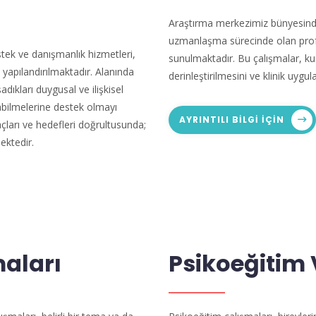
Araştırma merkezimiz bünyesinde
uzmanlaşma sürecinde olan profe
tek ve danışmanlık hizmetleri,
sunulmaktadır. Bu çalışmalar, kur
k yapılandırılmaktadır. Alanında
derinleştirilmesini ve klinik uyg
adıkları duygusal ve ilişkisel
kabilmelerine destek olmayı
AYRINTILI BILGI IÇIN
çları ve hedefleri doğrultusunda;
ektedir.
maları
Psikoeğitim 