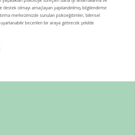
n yaşadıkları psikolojik süreçleri daha iyi anlamalarına ve
ne destek olmayı amaçlayan yapılandırılmış bilgilendirme
tırma merkezimizde sunulan psikoeğitimler, bilimsel
 uyarlanabilir becerileri bir araya getirecek şekilde