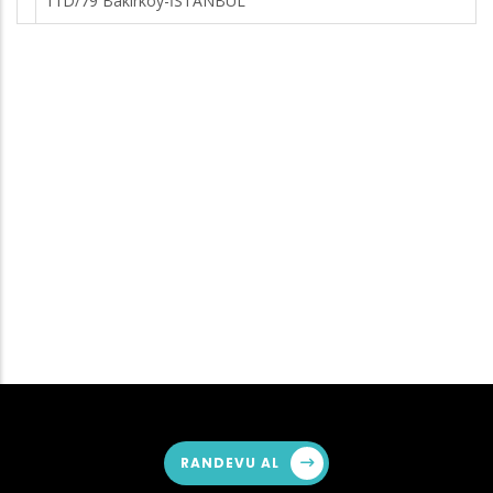
11D/79 Bakırköy-İSTANBUL
RANDEVU AL