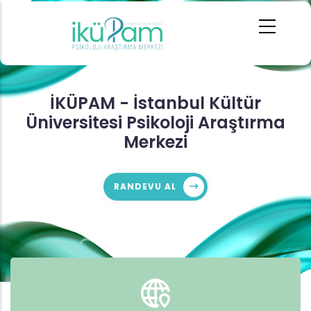
Ana
içeriğe
atla
İKÜPAM - İstanbul Kültür
Üniversitesi Psikoloji Araştırma
Merkezi
RANDEVU AL