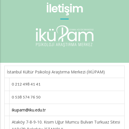
İletişim
İstanbul Kültür Psikoloji Araştırma Merkezi (İKÜPAM)
0 212 498 41 41
0 538 574 76 50
ikupam@iku.edu.tr
Ataköy 7-8-9-10. Kısım Uğur Mumcu Bulvarı Turkuaz Sitesi