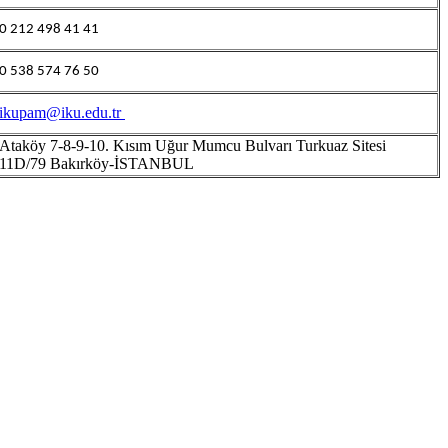
0 212 498 41 41
0 538 574 76 50
ikupam@iku.edu.tr
Ataköy 7-8-9-10. Kısım Uğur Mumcu Bulvarı Turkuaz Sitesi
11D/79 Bakırköy-İSTANBUL