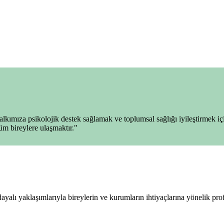
lkımıza psikolojik destek sağlamak ve toplumsal sağlığı iyileştirmek iç
tüm bireylere ulaşmaktır."
alı yaklaşımlarıyla bireylerin ve kurumların ihtiyaçlarına yönelik prof