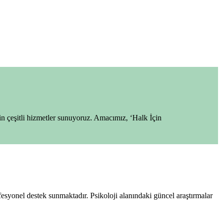
in çeşitli hizmetler sunuyoruz. Amacımız, ‘Halk İçin
esyonel destek sunmaktadır. Psikoloji alanındaki güncel araştırmalar