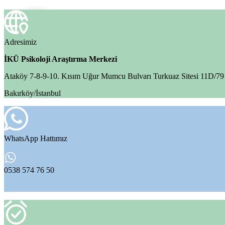
Randevu Al
Adresimiz
İKÜ Psikoloji Araştırma Merkezi
Ataköy 7-8-9-10. Kısım Uğur Mumcu Bulvarı Turkuaz Sitesi 11D/7
Bakırköy/İstanbul
WhatsApp Hattımız
0538 574 76 50