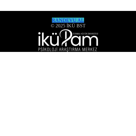
RANDEVU AL
© 2025 İKÜ BST