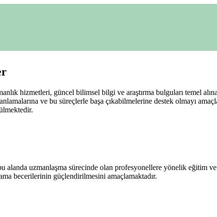
er
lık hizmetleri, güncel bilimsel bilgi ve araştırma bulguları temel alın
iyi anlamalarına ve bu süreçlerle başa çıkabilmelerine destek olmayı amaç
tülmektedir.
bu alanda uzmanlaşma sürecinde olan profesyonellere yönelik eğitim ve
ulama becerilerinin güçlendirilmesini amaçlamaktadır.