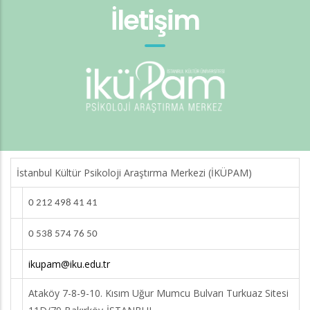
İletişim
İstanbul Kültür Psikoloji Araştırma Merkezi (İKÜPAM)
0 212 498 41 41
0 538 574 76 50
ikupam@iku.edu.tr
Ataköy 7-8-9-10. Kısım Uğur Mumcu Bulvarı Turkuaz Sitesi