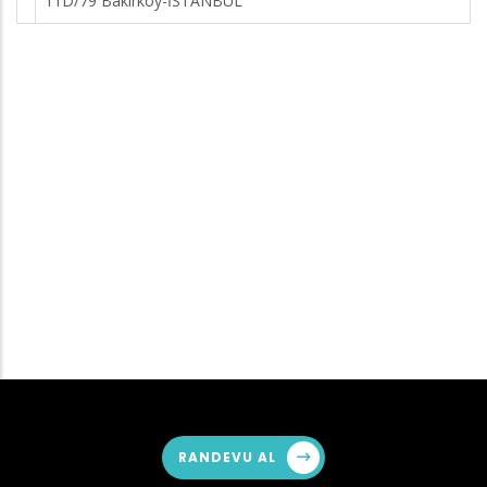
11D/79 Bakırköy-İSTANBUL
RANDEVU AL