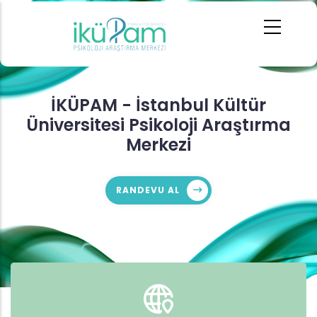
Ana
içeriğe
atla
İKÜPAM - İstanbul Kültür
Üniversitesi Psikoloji Araştırma
Merkezi
RANDEVU AL