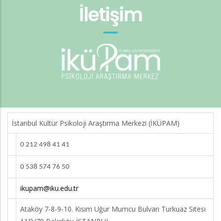
İletişim
İstanbul Kültür Psikoloji Araştırma Merkezi (İKÜPAM)
0 212 498 41 41
0 538 574 76 50
ikupam@iku.edu.tr
Ataköy 7-8-9-10. Kısım Uğur Mumcu Bulvarı Turkuaz Sitesi