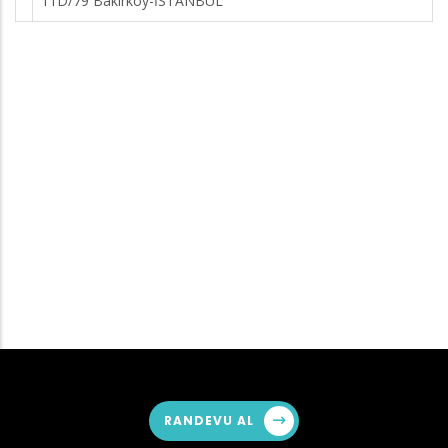
11D/79 Bakırköy-İSTANBUL
RANDEVU AL