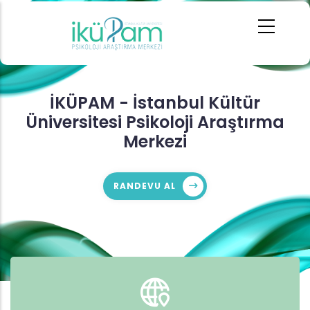
Ana
içeriğe
atla
İKÜPAM - İstanbul Kültür
Üniversitesi Psikoloji Araştırma
Merkezi
RANDEVU AL