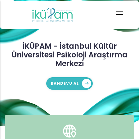
Ana
içeriğe
atla
İKÜPAM - İstanbul Kültür
Üniversitesi Psikoloji Araştırma
Merkezi
RANDEVU AL