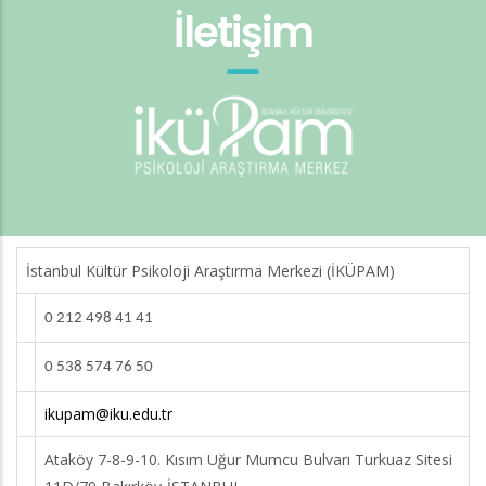
İletişim
İstanbul Kültür Psikoloji Araştırma Merkezi (İKÜPAM)
0 212 498 41 41
0 538 574 76 50
ikupam@iku.edu.tr
Ataköy 7-8-9-10. Kısım Uğur Mumcu Bulvarı Turkuaz Sitesi