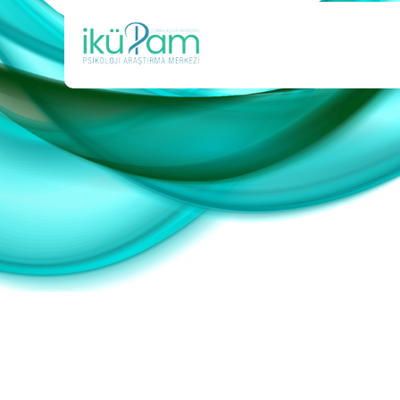
Ana
içeriğe
atla