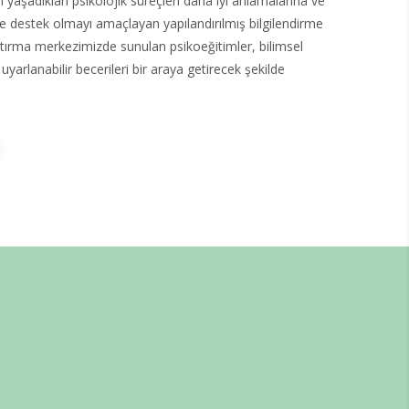
n yaşadıkları psikolojik süreçleri daha iyi anlamalarına ve
ne destek olmayı amaçlayan yapılandırılmış bilgilendirme
tırma merkezimizde sunulan psikoeğitimler, bilimsel
 uyarlanabilir becerileri bir araya getirecek şekilde