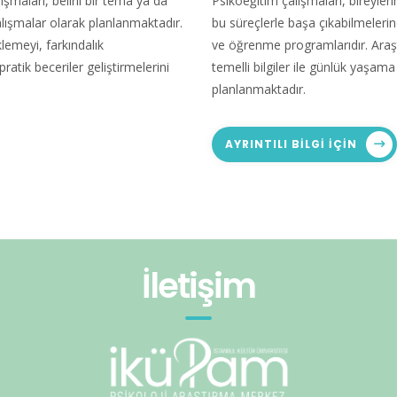
maları, belirli bir tema ya da
Psikoeğitim çalışmaları, bireyleri
çalışmalar olarak planlanmaktadır.
bu süreçlerle başa çıkabilmeleri
klemeyi, farkındalık
ve öğrenme programlarıdır. Araş
atik beceriler geliştirmelerini
temelli bilgiler ile günlük yaşama
planlanmaktadır.
AYRINTILI BILGI IÇIN
İletişim