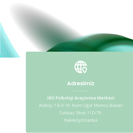
Adresimiz
İKÜ Psikoloji Araştırma Merkezi
Ataköy 7-8-9-10. Kısım Uğur Mumcu Bulvarı
Turkuaz Sitesi 11D/79
Bakırköy/İstanbul