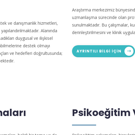
Araştırma merkezimiz bünyesinde
uzmanlaşma sürecinde olan profe
tek ve danışmanlık hizmetleri,
sunulmaktadır. Bu çalışmalar, kur
k yapılandırılmaktadır. Alanında
derinleştirilmesini ve klinik uyg
adıkları duygusal ve ilişkisel
kabilmelerine destek olmayı
AYRINTILI BILGI IÇIN
çları ve hedefleri doğrultusunda;
ektedir.
maları
Psikoeğitim 