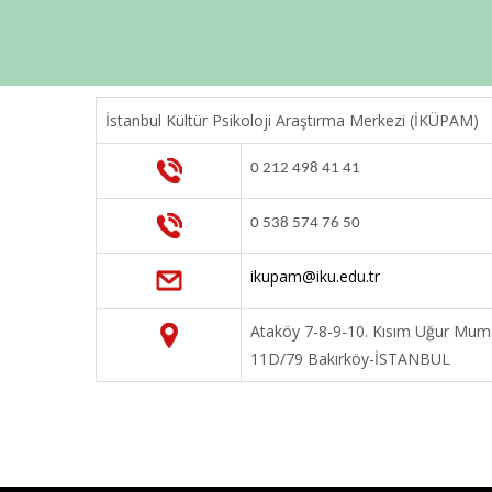
İstanbul Kültür Psikoloji Araştırma Merkezi (İKÜPAM)
0 212 498 41 41
0 538 574 76 50
ikupam@iku.edu.tr
Ataköy 7-8-9-10. Kısım Uğur Mumc
11D/79 Bakırköy-İSTANBUL