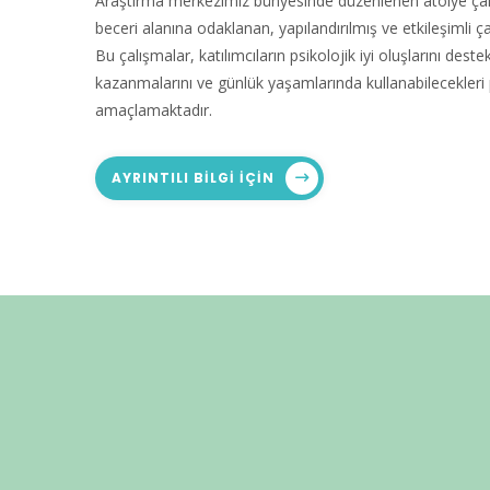
Araştırma merkezimiz bünyesinde düzenlenen atölye çalış
beceri alanına odaklanan, yapılandırılmış ve etkileşimli 
Bu çalışmalar, katılımcıların psikolojik iyi oluşlarını deste
kazanmalarını ve günlük yaşamlarında kullanabilecekleri pr
amaçlamaktadır.
AYRINTILI BILGI IÇIN