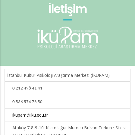
İletişim
İstanbul Kültür Psikoloji Araştırma Merkezi (İKÜPAM)
0 212 498 41 41
0 538 574 76 50
ikupam@iku.edu.tr
Ataköy 7-8-9-10. Kısım Uğur Mumcu Bulvarı Turkuaz Sitesi