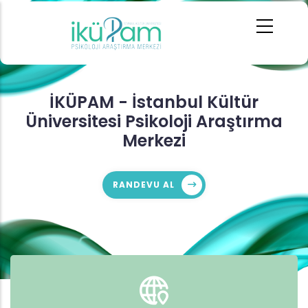
Ana
içeriğe
atla
İKÜPAM - İstanbul Kültür
Üniversitesi Psikoloji Araştırma
Merkezi
RANDEVU AL