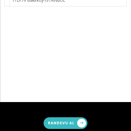
11D/79 Bakırköy-İSTANBUL
RANDEVU AL